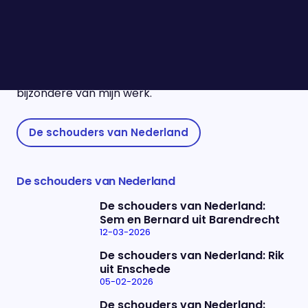
zorgt haar stichting ervoor dat talloze
cadeaupakketten worden ingepakt, zodat ieder
kind een mooi Sinterklaasfeest kan vieren. Ook
kinderen uit gezinnen met minder financiële
middelen. "De glimlach van een kind is het meest
bijzondere van mijn werk."
De schouders van Nederland
De schouders van Nederland
De schouders van Nederland:
Sem en Bernard uit Barendrecht
12-03-2026
De schouders van Nederland: Rik
uit Enschede
05-02-2026
De schouders van Nederland: