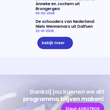
Anneke en Jochem uit
Brongergea
03-02-2026
De schouders van Nederland:
Niels Wennemars uit Dalfsen
22-01-2026
bekijk meer
Uitzending bijwonen?
Over het programma
Dat kan! Bekijk het aanbod en reserveer tickets
Alles wat je wilt weten over 'Eva'
Dankzij jou kunnen we dit
programma blijven maken!
Steun AVROTROS