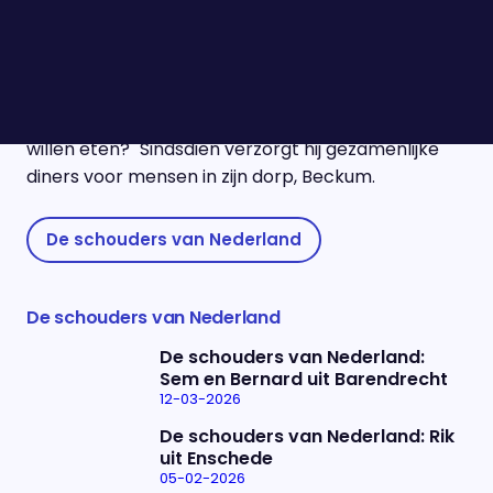
Het begon met twee van zijn buurvrouwen. Ze
konden niet alleen koken, dus at hij met ze samen,
maar Louis dacht al snel: "Als hier al twee
buurvrouwen zitten die niet alleen kunnen koken,
hoeveel anderen zullen er dan nog gezamenlijk
willen eten?" Sindsdien verzorgt hij gezamenlijke
diners voor mensen in zijn dorp, Beckum.
De schouders van Nederland
De schouders van Nederland
De schouders van Nederland:
Sem en Bernard uit Barendrecht
12-03-2026
De schouders van Nederland: Rik
uit Enschede
05-02-2026