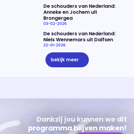
De schouders van Nederland:
Anneke en Jochem uit
Brongergea
03-02-2026
De schouders van Nederland:
Niels Wennemars uit Dalfsen
22-01-2026
bekijk meer
Uitzending bijwonen?
Over het programma
Dat kan! Bekijk het aanbod en reserveer tickets
Alles wat je wilt weten over 'Eva'
Dankzij jou kunnen we dit
programma blijven maken!