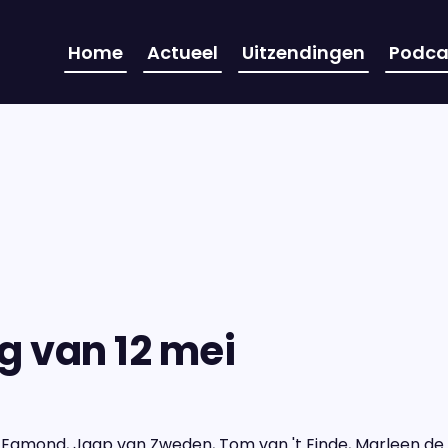
Home
Actueel
Uitzendingen
Podca
g van 12 mei
 Egmond, Jaap van Zweden, Tom van 't Einde, Marleen de R