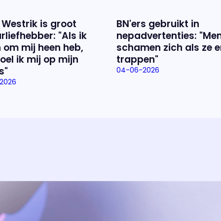
 Westrik is groot
BN'ers gebruikt in
rliefhebber: "Als ik
nepadvertenties: "Me
 om mij heen heb,
schamen zich als ze e
oel ik mij op mijn
trappen"
s"
04-06-2026
2026
Over het prog
Alles wat je wilt weten over 'E