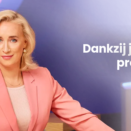
Dankzij 
pr