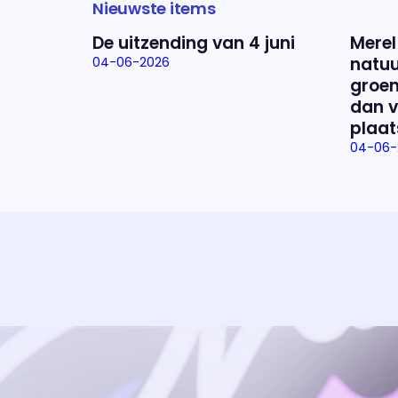
Nieuwste items
De uitzending van 4 juni
Merel
natuu
04-06-2026
groen
dan v
plaat
04-06-
Uitzending bijwonen?
Dat kan! Bekijk het aanbod en reserveer tickets