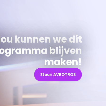
jou kunnen we dit
ogramma blijven
maken!
Steun AVROTROS