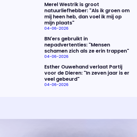
Merel Westrik is groot
natuurliefhebber: "Als ik groen om
mij heen heb, dan voel ik mij op
mijn plaats"
04-06-2026
BN'ers gebruikt in
nepadvertenties: "Mensen
schamen zich als ze erin trappen"
04-06-2026
Esther Ouwehand verlaat Partij
voor de Dieren: "In zeven jaar is er
veel gebeurd"
04-06-2026
Uitzending bijwonen?
Over het programma
Dat kan! Bekijk het aanbod en reserveer tickets
Alles wat je wilt weten over 'Eva'