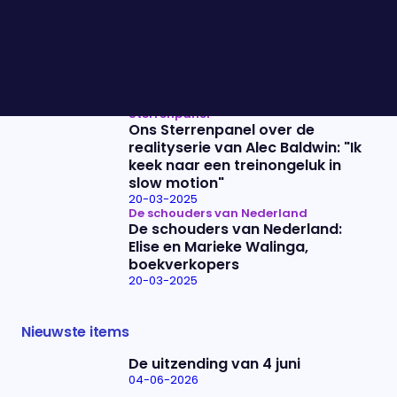
maak mij heel erg zorgen"
20-03-2025
Volgende week start het nieuwe
avontuur van Arjen Lubach: "Ik
ben een beetje gespannen"
20-03-2025
Sterrenpanel
Ons Sterrenpanel over de
realityserie van Alec Baldwin: "Ik
keek naar een treinongeluk in
slow motion"
20-03-2025
De schouders van Nederland
De schouders van Nederland:
Elise en Marieke Walinga,
boekverkopers
20-03-2025
Nieuwste items
De uitzending van 4 juni
04-06-2026