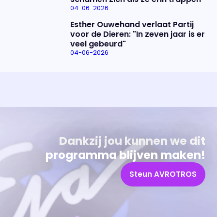
04-06-2026
Esther Ouwehand verlaat Partij
voor de Dieren: "In zeven jaar is er
veel gebeurd"
04-06-2026
Uitzending bijwonen?
Over het programma
Dat kan! Bekijk het aanbod en reserveer tickets
Alles wat je wilt weten over 'Eva'
Dankzij jou kunnen we dit
programma blijven maken!
Steun AVROTROS