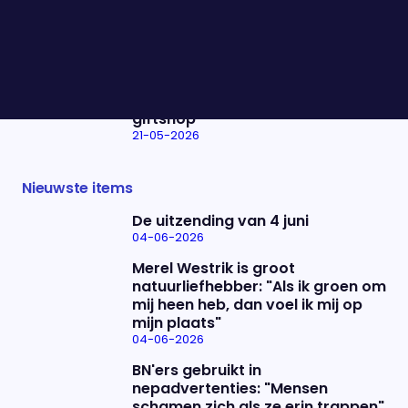
21-05-2026
Moet geweld harder worden
veroordeeld?
21-05-2026
Roxeanne Hazes speelt haar
nieuwe single 'Tranen in de
giftshop'
21-05-2026
Nieuwste items
De uitzending van 4 juni
04-06-2026
Merel Westrik is groot
natuurliefhebber: "Als ik groen om
mij heen heb, dan voel ik mij op
mijn plaats"
04-06-2026
BN'ers gebruikt in
nepadvertenties: "Mensen
schamen zich als ze erin trappen"