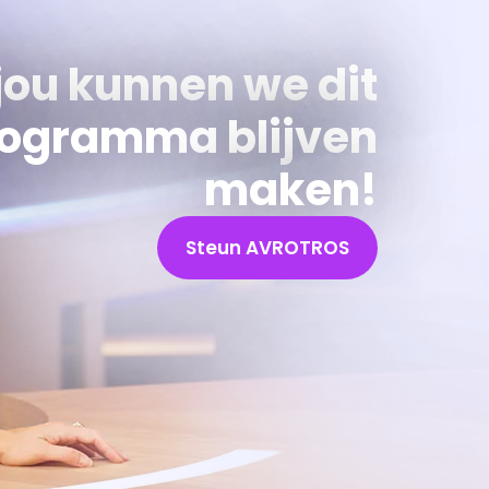
jou kunnen we dit
ogramma blijven
maken!
Steun AVROTROS