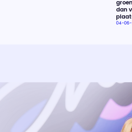
groen
dan v
plaat
04-06-
Uitzending bijwonen?
Dat kan! Bekijk het aanbod en reserveer tickets