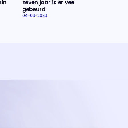
rin
zeven jaar is er veel
gebeurd"
04-06-2026
ramma
va'