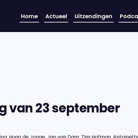
Home
Actueel
Uitzendingen
Podca
ng van 23 september
ding: Hugo de Jonge, Jan van Dam, Tim Hofman, Antoinett