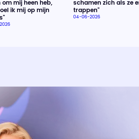
 om mij heen heb,
schamen zich als ze e
oel ik mij op mijn
trappen"
s"
04-06-2026
2026
Over het prog
Alles wat je wilt weten over 'E