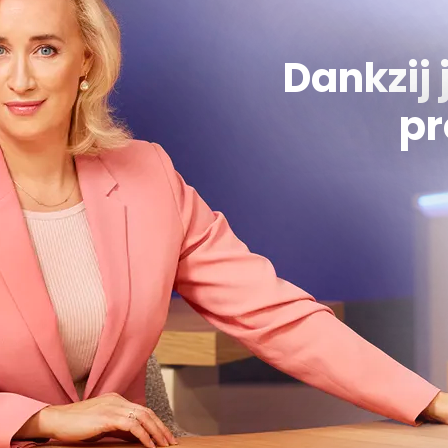
Dankzij 
pr