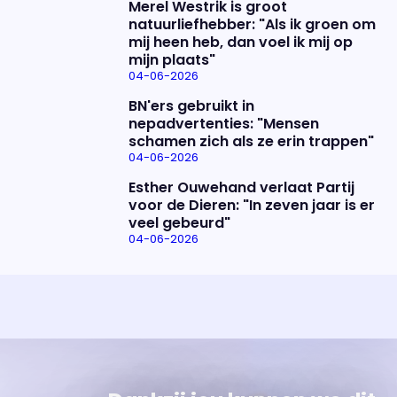
Merel Westrik is groot
natuurliefhebber: "Als ik groen om
mij heen heb, dan voel ik mij op
mijn plaats"
04-06-2026
BN'ers gebruikt in
nepadvertenties: "Mensen
schamen zich als ze erin trappen"
04-06-2026
Esther Ouwehand verlaat Partij
voor de Dieren: "In zeven jaar is er
veel gebeurd"
04-06-2026
Uitzending bijwonen?
Over het programma
Dat kan! Bekijk het aanbod en reserveer tickets
Alles wat je wilt weten over 'Eva'