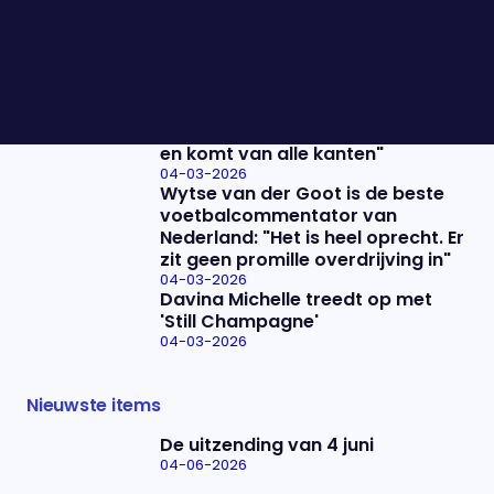
Oorlog in het Midden-Oosten:
"Iran is goed in het creëeren van
onrust in de samenleving van die
landen"
04-03-2026
Zorgen om antisemitisme binnen
de FvD: "Antisemitisme neemt toe
en komt van alle kanten"
04-03-2026
Wytse van der Goot is de beste
voetbalcommentator van
Nederland: "Het is heel oprecht. Er
zit geen promille overdrijving in"
04-03-2026
Davina Michelle treedt op met
'Still Champagne'
04-03-2026
Nieuwste items
De uitzending van 4 juni
04-06-2026