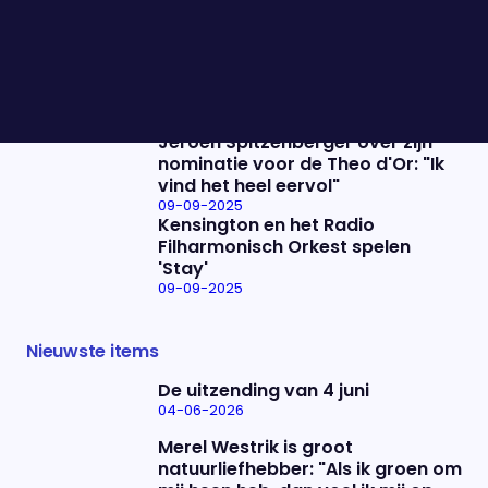
een wapenstilstand?
09-09-2025
Nicolien van Vroonhoven over
haar vertrek uit de politiek: "Het
doet natuurlijk pijn"
09-09-2025
Jeroen Spitzenberger over zijn
nominatie voor de Theo d'Or: "Ik
vind het heel eervol"
09-09-2025
Kensington en het Radio
Filharmonisch Orkest spelen
'Stay'
09-09-2025
Nieuwste items
De uitzending van 4 juni
04-06-2026
Merel Westrik is groot
natuurliefhebber: "Als ik groen om