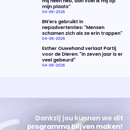
mij heen heb, dan voel ik mij op
mijn plaats"
04-06-2026
BN'ers gebruikt in
nepadvertenties: "Mensen
schamen zich als ze erin trappen"
04-06-2026
Esther Ouwehand verlaat Partij
voor de Dieren: "In zeven jaar is er
veel gebeurd"
04-06-2026
Uitzending bijwonen?
Over het programma
Dat kan! Bekijk het aanbod en reserveer tickets
Alles wat je wilt weten over 'Eva'
Dankzij jou kunnen we dit
programma blijven maken!