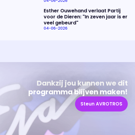
04-06-2026
Esther Ouwehand verlaat Partij
voor de Dieren: "In zeven jaar is er
veel gebeurd"
04-06-2026
Uitzending bijwonen?
Over het programma
Dat kan! Bekijk het aanbod en reserveer tickets
Alles wat je wilt weten over 'Eva'
Dankzij jou kunnen we dit
programma blijven maken!
Steun AVROTROS