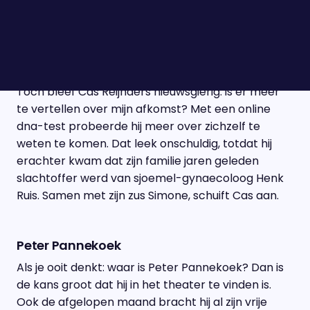
Cas & Simone Reijnders
De blauwe ogen van je vader en de blonde haren
van je moeder. Als kind krijg je dna van beide
ouders mee, waardoor je een beetje lijkt op allebei.
Toch bleef Cas Reijnders nieuwsgierig: is er meer
te vertellen over mijn afkomst? Met een online
dna-test probeerde hij meer over zichzelf te
weten te komen. Dat leek onschuldig, totdat hij
erachter kwam dat zijn familie jaren geleden
slachtoffer werd van sjoemel-gynaecoloog Henk
Ruis. Samen met zijn zus Simone, schuift Cas aan.
Peter Pannekoek
Als je ooit denkt: waar is Peter Pannekoek? Dan is
de kans groot dat hij in het theater te vinden is.
Ook de afgelopen maand bracht hij al zijn vrije