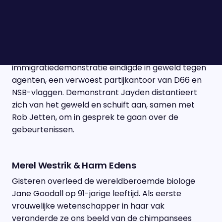
Jayden & Rob Jetten
Bijna twee weken geleden schokten de rellen in
Den Haag het land. Wat begon als een anti-
immigratiedemonstratie eindigde in geweld tegen
agenten, een verwoest partijkantoor van D66 en
NSB-vlaggen. Demonstrant Jayden distantieert
zich van het geweld en schuift aan, samen met
Rob Jetten, om in gesprek te gaan over de
gebeurtenissen.
Merel Westrik & Harm Edens
Gisteren overleed de wereldberoemde biologe
Jane Goodall op 91-jarige leeftijd. Als eerste
vrouwelijke wetenschapper in haar vak
veranderde ze ons beeld van de chimpansees