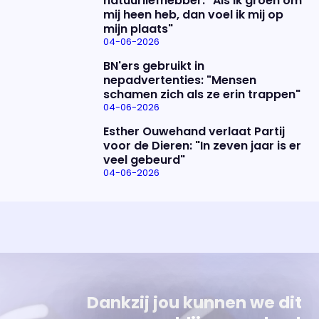
natuurliefhebber: "Als ik groen om
mij heen heb, dan voel ik mij op
mijn plaats"
04-06-2026
BN'ers gebruikt in
nepadvertenties: "Mensen
schamen zich als ze erin trappen"
04-06-2026
Esther Ouwehand verlaat Partij
voor de Dieren: "In zeven jaar is er
veel gebeurd"
04-06-2026
Uitzending bijwonen?
Over het programma
Dat kan! Bekijk het aanbod en reserveer tickets
Alles wat je wilt weten over 'Eva'
Dankzij jou kunnen we dit