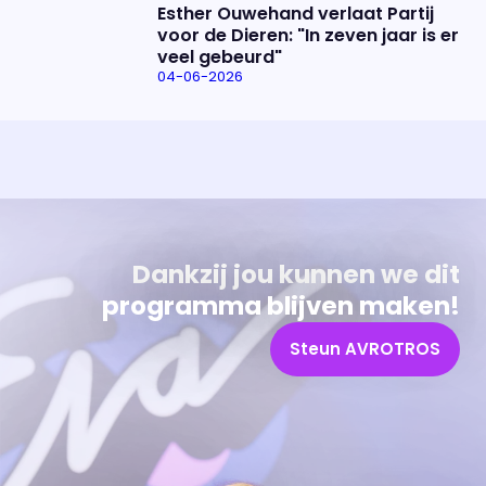
Esther Ouwehand verlaat Partij
voor de Dieren: "In zeven jaar is er
veel gebeurd"
04-06-2026
Uitzending bijwonen?
Over het programma
Dat kan! Bekijk het aanbod en reserveer tickets
Alles wat je wilt weten over 'Eva'
Dankzij jou kunnen we dit
programma blijven maken!
Steun AVROTROS