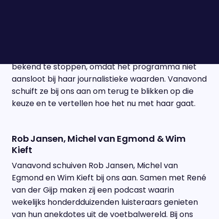
Malou Petter
Malou Petter begon vorig jaar als presentator bij
‘Nieuws van de Dag’. In augustus maakte ze
bekend te stoppen, omdat het programma niet
aansloot bij haar journalistieke waarden. Vanavond
schuift ze bij ons aan om terug te blikken op die
keuze en te vertellen hoe het nu met haar gaat.
Rob Jansen, Michel van Egmond & Wim
Kieft
Vanavond schuiven Rob Jansen, Michel van
Egmond en Wim Kieft bij ons aan. Samen met René
van der Gijp maken zij een podcast waarin
wekelijks honderdduizenden luisteraars genieten
van hun anekdotes uit de voetbalwereld. Bij ons