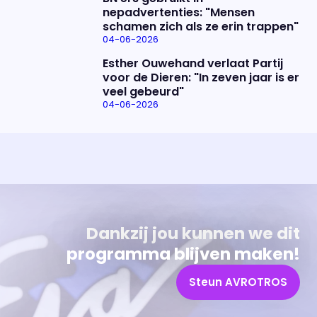
nepadvertenties: "Mensen
schamen zich als ze erin trappen"
04-06-2026
Esther Ouwehand verlaat Partij
voor de Dieren: "In zeven jaar is er
veel gebeurd"
04-06-2026
Uitzending bijwonen?
Over het programma
Dat kan! Bekijk het aanbod en reserveer tickets
Alles wat je wilt weten over 'Eva'
Dankzij jou kunnen we dit
programma blijven maken!
Steun AVROTROS