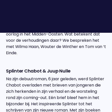
Wilma Haan, Wouter de Winther & Tom van
't Einde
Koerdische strijders mengen zich nu ook in de
oorlog in het Midden-Oosten. Wat betekent dat
voor de verhoudingen daar? We bespreken het
met Wilma Haan, Wouter de Winther en Tom van ‘t
Einde.
Splinter Chabot & Juup Nulle
Na zijn debuutroman, 6 jaar geleden, werd Splinter
Chabot overladen met brieven van jongeren die
zich herkenden in zijn verhaal en de worsteling
rond zijn coming-out. Eén brief bleef hem in het
bijzonder bij. Het inspireerde Splinter tot het
schrijven van zijn nieuwe roman. Met zijn boeken