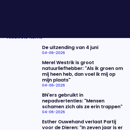
termijn Trump voor Europa? Dit bespreken we
met Marike Stellinga, Frans Timmermans, Mart de
Kruif en Jort Kelder.
Nieuwste items
De uitzending van 4 juni
04-06-2026
Merel Westrik is groot
natuurliefhebber: "Als ik groen om
mij heen heb, dan voel ik mij op
mijn plaats"
04-06-2026
BN'ers gebruikt in
nepadvertenties: "Mensen
schamen zich als ze erin trappen"
04-06-2026
Esther Ouwehand verlaat Partij
voor de Dieren: "In zeven jaar is er