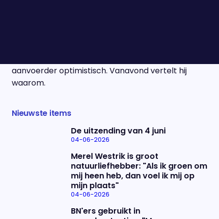
verzekerd van een plekje op het WK deze zomer.
Totdat hij in de kampioenswedstrijd van PSV zwaar
geblesseerd raakte. Een gescheurde kruisband en
het einde van zijn WK-droom gaven zijn
kampioensseizoen een zwart randje. Toch blijft de
aanvoerder optimistisch. Vanavond vertelt hij
waarom.
Nieuwste items
De uitzending van 4 juni
04-06-2026
Merel Westrik is groot
natuurliefhebber: "Als ik groen om
mij heen heb, dan voel ik mij op
mijn plaats"
04-06-2026
BN'ers gebruikt in