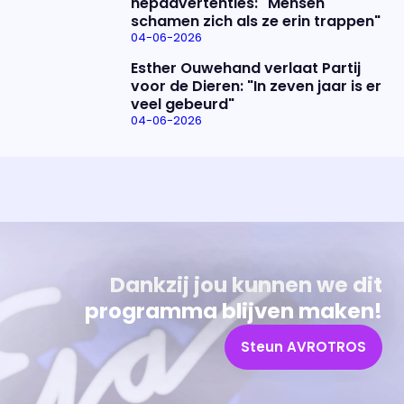
nepadvertenties: "Mensen
schamen zich als ze erin trappen"
04-06-2026
Esther Ouwehand verlaat Partij
voor de Dieren: "In zeven jaar is er
veel gebeurd"
04-06-2026
Uitzending bijwonen?
Over het programma
Dat kan! Bekijk het aanbod en reserveer tickets
Alles wat je wilt weten over 'Eva'
Dankzij jou kunnen we dit
programma blijven maken!
Steun AVROTROS