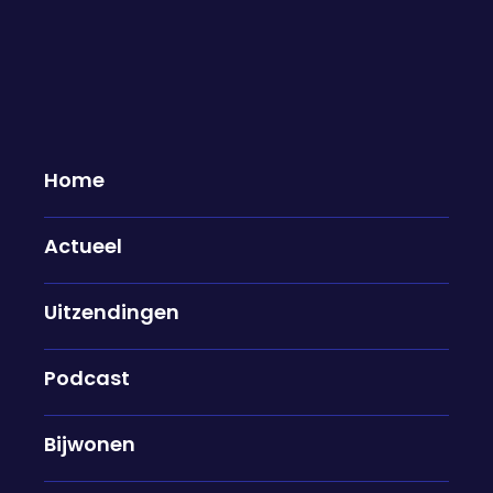
Home
Actueel
Jerdy Schouten over de gevolgen
Uitzendingen
van zijn blessure: "Pas na de
operatie kan ik toewerken naar
dat het beter wordt"
Podcast
01-05-2026
Bijwonen
Als vaste waarde in het Nederlands Elftal van
Ronald Koeman, was Jerdy Schouten eigenlijk al