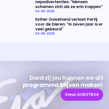
nepadvertenties: "Mensen
schamen zich als ze erin trappen"
04-06-2026
Esther Ouwehand verlaat Partij
voor de Dieren: "In zeven jaar is er
veel gebeurd"
04-06-2026
Uitzending bijwonen?
Over het programma
Dat kan! Bekijk het aanbod en reserveer tickets
Alles wat je wilt weten over 'Eva'
Dankzij jou kunnen we dit
programma blijven maken!
Steun AVROTROS