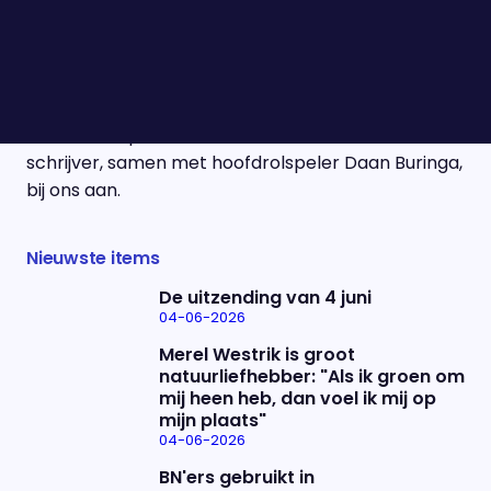
in 2005 volledig toen Joe Speedboot verscheen.
Het boek werd een ongekend succes en is
inmiddels al meer dan 350.000 keer verkocht. 21
jaar later is de verfilming van de bestseller eindelijk
in de bioscopen te zien. Vanavond schuift de
schrijver, samen met hoofdrolspeler Daan Buringa,
bij ons aan.
Nieuwste items
De uitzending van 4 juni
04-06-2026
Merel Westrik is groot
natuurliefhebber: "Als ik groen om
mij heen heb, dan voel ik mij op
mijn plaats"
04-06-2026
BN'ers gebruikt in