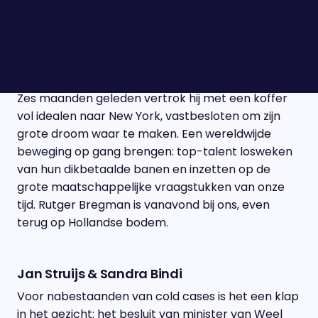
verliepen deze onderhandelingen? We bespreken
het met Dilan Yeşilgöz.
Rutger Bregman
Zes maanden geleden vertrok hij met een koffer
vol idealen naar New York, vastbesloten om zijn
grote droom waar te maken. Een wereldwijde
beweging op gang brengen: top-talent losweken
van hun dikbetaalde banen en inzetten op de
grote maatschappelijke vraagstukken van onze
tijd. Rutger Bregman is vanavond bij ons, even
terug op Hollandse bodem.
Jan Struijs & Sandra Bindi
Voor nabestaanden van cold cases is het een klap
in het gezicht: het besluit van minister van Weel