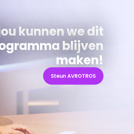
jou kunnen we dit
ogramma blijven
maken!
Steun AVROTROS