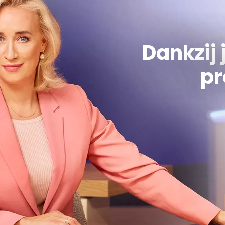
Dankzij 
pr