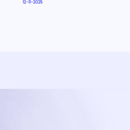
12-11-2025
ramma
va'