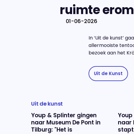
ruimte ero
01-06-2026
In ‘Uit de kunst’ g
allermooiste tento
bezoek aan het Krö
Uit de Kunst
Uit de kunst
Youp & Splinter gingen
Youp 
naar Museum De Pont in
naar 
Tilburg: "Het is
stapt