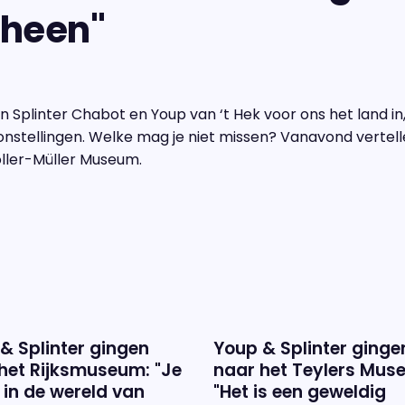
mheen"
aan Splinter Chabot en Youp van ‘t Hek voor ons het land i
onstellingen. Welke mag je niet missen? Vanavond vertell
ller-Müller Museum.
& Splinter gingen
Youp & Splinter ginge
het Rijksmuseum: "Je
naar het Teylers Mus
 in de wereld van
"Het is een geweldig