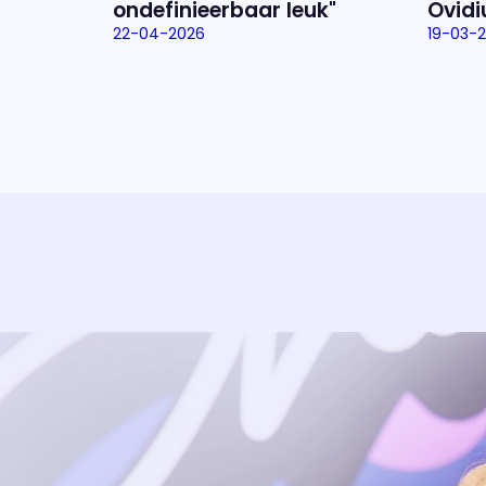
ondefinieerbaar leuk"
Ovidi
22-04-2026
19-03-
Uitzending bijwonen?
Dat kan! Bekijk het aanbod en reserveer tickets