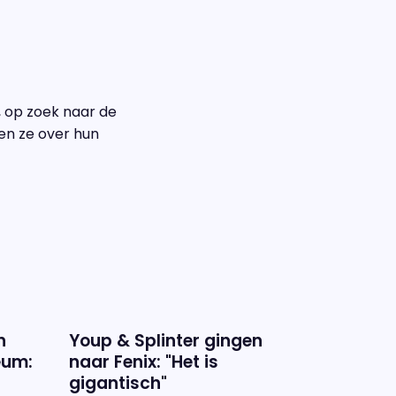
n, op zoek naar de
en ze over hun
n
Youp & Splinter gingen
eum:
naar Fenix: "Het is
gigantisch"