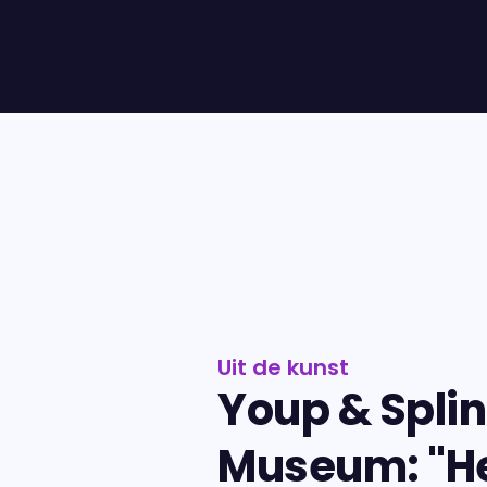
Uit de kunst
Youp & Splin
Museum: "H