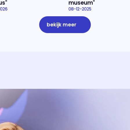
us"
museum"
2026
08-12-2025
bekijk meer
Over het prog
Alles wat je wilt weten over 'E