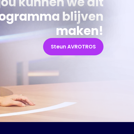
jou kunnen we dit
ogramma blijven
maken!
Steun AVROTROS