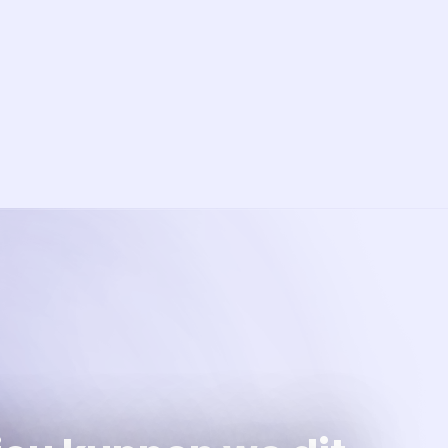
ramma
va'