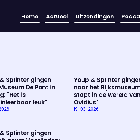
Home
Actueel
Uitzendingen
Podca
& Splinter gingen
Youp & Splinter ginge
Museum De Pont in
naar het Rijksmuseum
g: "Het is
stapt in de wereld va
inieerbaar leuk"
Ovidius"
2026
19-03-2026
& Splinter gingen