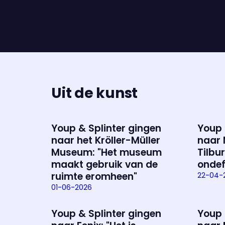
Uit de kunst
Youp & Splinter gingen
Youp 
naar het Kröller-Müller
naar 
Museum: "Het museum
Tilbur
maakt gebruik van de
ondef
ruimte eromheen"
22-04-
01-06-2026
Youp & Splinter gingen
Youp 