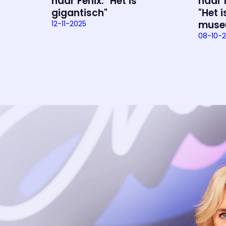
naar Fenix: "Het is
naar 
gigantisch"
"Het 
muse
12-11-2025
Uitzending bijwonen?
08-10-
Dat kan! Bekijk het aanbod en reserveer tickets