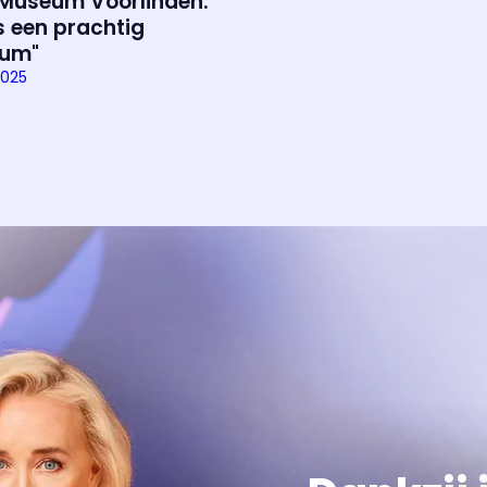
Museum Voorlinden:
is een prachtig
um"
Over het prog
2025
Alles wat je wilt weten over 'E