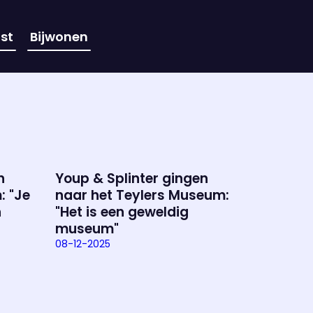
st
Bijwonen
n
Youp & Splinter gingen
: "Je
naar het Teylers Museum:
n
"Het is een geweldig
museum"
08-12-2025