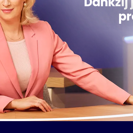
Dankzij 
pr