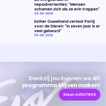
nepadvertenties: "Mensen
schamen zich als ze erin trappen"
04-06-2026
Esther Ouwehand verlaat Partij
voor de Dieren: "In zeven jaar is er
veel gebeurd"
04-06-2026
Uitzending bijwonen?
Over het programma
Dat kan! Bekijk het aanbod en reserveer tickets
Alles wat je wilt weten over 'Eva'
Dankzij jou kunnen we dit
programma blijven maken!
Steun AVROTROS