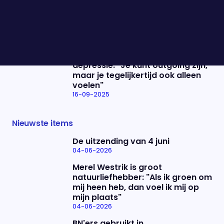
16-09-2025
Eelco Heinen over de
miljoenennota: "Het is een
feestelijke dag, maar ook dubbel"
16-09-2025
Typhoon over omgaan met een
depressie: "Je kunt outgoing zijn,
maar je tegelijkertijd ook alleen
voelen"
16-09-2025
Nieuwste items
De uitzending van 4 juni
04-06-2026
Merel Westrik is groot
natuurliefhebber: "Als ik groen om
mij heen heb, dan voel ik mij op
mijn plaats"
04-06-2026
BN'ers gebruikt in