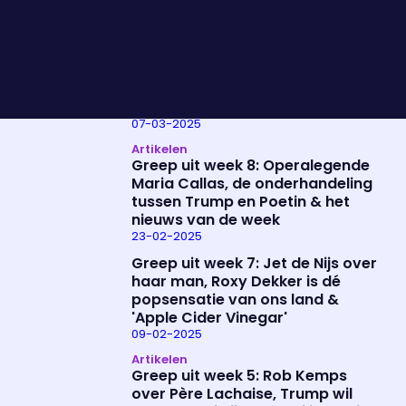
21-03-2025
Artikelen
Greep uit week 10:
Baarmoederhalskanker en het
HPV-vaccin, Wie is de Mol? en
Ingrid Coenradie over femicide
07-03-2025
Artikelen
Greep uit week 8: Operalegende
Maria Callas, de onderhandeling
tussen Trump en Poetin & het
nieuws van de week
23-02-2025
Greep uit week 7: Jet de Nijs over
haar man, Roxy Dekker is dé
popsensatie van ons land &
'Apple Cider Vinegar'
09-02-2025
Artikelen
Greep uit week 5: Rob Kemps
over Père Lachaise, Trump wil