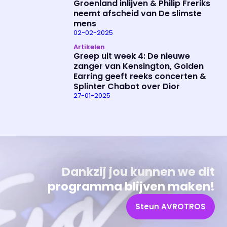
Groenland inlijven & Philip Freriks
neemt afscheid van De slimste
mens
02-02-2025
Artikelen
Greep uit week 4: De nieuwe
zanger van Kensington, Golden
Earring geeft reeks concerten &
Splinter Chabot over Dior
Uitzending bijwonen?
Over het programma
27-01-2025
Dat kan! Bekijk het aanbod en reserveer tickets
Alles wat je wilt weten over 'Eva'
Dankzij jou kunnen we dit
programma blijven maken!
Steun AVROTROS