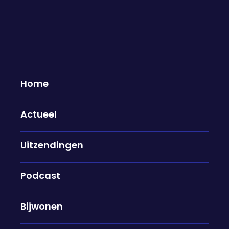
Greep uit de week
Greep uit week 21
Home
23-05-2025
Greep uit week 20
Actueel
16-05-2025
Artikelen
Greep uit week 18
Uitzendingen
02-05-2025
Greep uit week 17
25-04-2025
Podcast
Artikelen
Greep uit week 12: "Het kan zich
Bijwonen
meten met het Paleis van
Versailles, de Eiffeltoren en de Big
Ben”